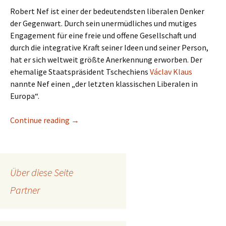
Robert Nef ist einer der bedeutendsten liberalen Denker
der Gegenwart. Durch sein unermüdliches und mutiges
Engagement für eine freie und offene Gesellschaft und
durch die integrative Kraft seiner Ideen und seiner Person,
hat er sich weltweit größte Anerkennung erworben. Der
ehemalige Staatspräsident Tschechiens
Václav Klaus
nannte Nef einen „der letzten klassischen Liberalen in
Europa“.
Continue reading
Robert Nef erhält die ROLAND BAADER-Ausz
→
Über diese Seite
Partner