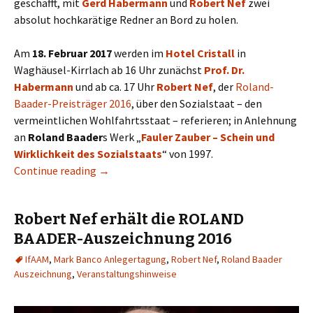
geschafft, mit
Gerd Habermann
und
Robert Nef
zwei
absolut hochkarätige Redner an Bord zu holen.
Am
18. Februar 2017
werden im
Hotel Cristall
in
Waghäusel-Kirrlach ab 16 Uhr zunächst
Prof. Dr.
Habermann
und ab ca. 17 Uhr
Robert Nef
, der
Roland-
Baader-Preisträger 2016
, über den Sozialstaat – den
vermeintlichen Wohlfahrtsstaat – referieren; in Anlehnung
an
Roland Baader
s Werk „
Fauler Zauber – Schein und
Wirklichkeit des Sozialstaats
“ von 1997.
Continue reading
Roland-Baader-Treffen 2017
→
Robert Nef erhält die ROLAND
BAADER-Auszeichnung 2016
IfAAM
,
Mark Banco Anlegertagung
,
Robert Nef
,
Roland Baader
Auszeichnung
,
Veranstaltungshinweise