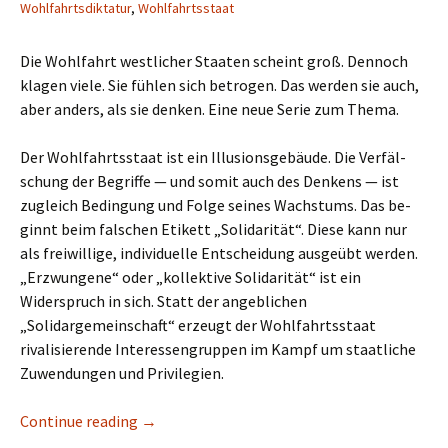
Wohlfahrtsdiktatur
,
Wohlfahrtsstaat
Die Wohlfahrt westlicher Staaten scheint groß. Dennoch
klagen viele. Sie fühlen sich betrogen. Das werden sie auch,
aber anders, als sie denken. Eine neue Serie zum Thema.
Der Wohlfahrtsstaat ist ein Illusionsgebäude. Die Verfäl­
schung der Begriffe — und somit auch des Denkens — ist
zugleich Bedingung und Folge seines Wachstums. Das be­
ginnt beim falschen Etikett „Solidarität“. Diese kann nur
als freiwillige, individuelle Entscheidung ausgeübt werden.
„Erzwungene“ oder „kollektive Solidarität“ ist ein
Widerspruch in sich. Statt der angeblichen
„Solidargemeinschaft“ erzeugt der Wohlfahrtsstaat
rivalisierende Interessengrup­pen im Kampf um staatliche
Zuwendungen und Privilegien.
Continue reading
„Wie wir uns betrügen — Wohlfahrtsverwahrl
→