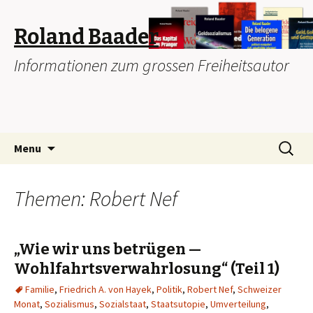
Roland Baader
Informationen zum grossen Freiheitsautor
Skip
Search
Menu
to
for:
content
Themen: Robert Nef
„Wie wir uns betrügen —
Wohlfahrtsverwahrlosung“ (Teil 1)
Familie
,
Friedrich A. von Hayek
,
Politik
,
Robert Nef
,
Schweizer
Monat
,
Sozialismus
,
Sozialstaat
,
Staatsutopie
,
Umverteilung
,