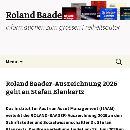
Roland Baader
Informationen zum grossen Freiheitsautor
Skip
Search
Menu
to
for:
content
Roland Baader-Auszeichnung 2026
geht an Stefan Blankertz
Das Institut für Austrian Asset Management (IfAAM)
verleiht die ROLAND-BAADER-Auszeichnung 2026 an den
Schriftsteller und Sozialwissenschaftler Dr. Stefan
Blankertz. Die Preisverleihung findet am 13. Juni 2026 im