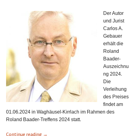
Der Autor
und Jurist
Carlos A.
Gebauer
erhält die
Roland
Baader-
Auszeichnu
ng 2024.
Die
Verleihung
des Preises
findet am
01.06.2024 in Waghäusel-Kirrlach im Rahmen des
Roland Baader-Treffens 2024 statt.
Continue reading
Carlos A. Gebauer erhält die Roland Baader-
→