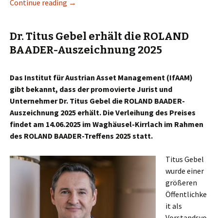
Continue reading
Roland Baader-Auszeichnung 2026 geht an S
→
Dr. Titus Gebel erhält die ROLAND
BAADER-Auszeichnung 2025
Das Institut für Austrian Asset Management (IfAAM)
gibt bekannt, dass der promovierte Jurist und
Unternehmer Dr. Titus Gebel die ROLAND BAADER-
Auszeichnung 2025 erhält. Die Verleihung des Preises
findet am 14.06.2025 im Waghäusel-Kirrlach im Rahmen
des ROLAND BAADER-Treffens 2025 statt.
Titus Gebel
wurde einer
größeren
Öffentlichke
it als
Vorstandsvo