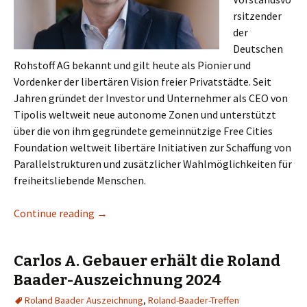
rsitzender
der
Deutschen
Rohstoff AG bekannt und gilt heute als Pionier und
Vordenker der libertären Vision freier Privatstädte. Seit
Jahren gründet der Investor und Unternehmer als CEO von
Tipolis weltweit neue autonome Zonen und unterstützt
über die von ihm gegründete gemeinnützige Free Cities
Foundation weltweit libertäre Initiativen zur Schaffung von
Parallelstrukturen und zusätzlicher Wahlmöglichkeiten für
freiheitsliebende Menschen.
Continue reading
Dr. Titus Gebel erhält die ROLAND BAADER-
→
Carlos A. Gebauer erhält die Roland
Baader-Auszeichnung 2024
Roland Baader Auszeichnung
,
Roland-Baader-Treffen