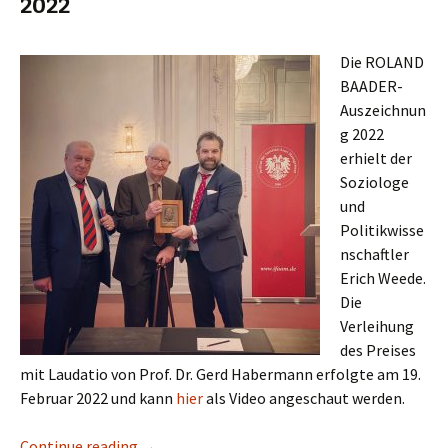
2022
Die ROLAND
BAADER-
Auszeichnun
g 2022
erhielt der
Soziologe
und
Politikwisse
nschaftler
Erich Weede.
Die
Verleihung
des Preises
mit Laudatio von Prof. Dr. Gerd Habermann erfolgte am 19.
Februar 2022 und kann
hier
als Video angeschaut werden.
Continue reading
ROLAND BAADER-Auszeichnung 2022
→