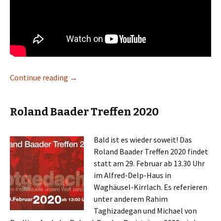
Continue reading
Warum Intellektuelle unsere Welt zerstören
→
Roland Baader Treffen 2020
Bald ist es wieder soweit! Das
Roland Baader Treffen 2020 findet
statt am 29. Februar ab 13.30 Uhr
im Alfred-Delp-Haus in
Waghäusel-Kirrlach. Es referieren
unter anderem Rahim
Taghizadegan und Michael von