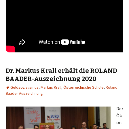
Dr. Markus Krall erhält die ROLAND
BAADER-Auszeichnung 2020
Geldsozialismus
,
Markus Krall
,
Österreichische Schule
,
Roland
Baader Auszeichnung
Der
Ök
on