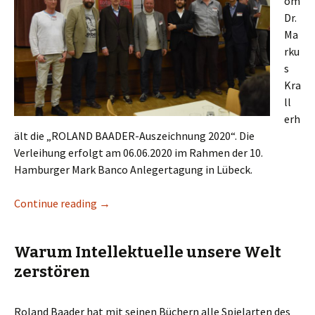
om
Dr.
Ma
rku
s
Kra
ll
erh
ält die „ROLAND BAADER-Auszeichnung 2020“. Die
Verleihung erfolgt am 06.06.2020 im Rahmen der 10.
Hamburger Mark Banco Anlegertagung in Lübeck.
Continue reading
Dr. Markus Krall erhält die ROLAND BAADER
→
Warum Intellektuelle unsere Welt
zerstören
Roland Baader hat mit seinen Büchern alle Spielarten des