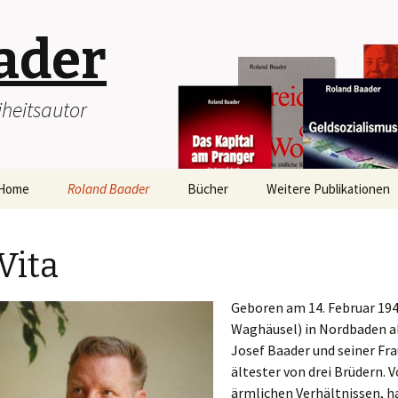
ader
heitsautor
Home
Roland Baader
Bücher
Weitere Publikationen
Vita
Downloads
Artikel
Vita
Portrait
Broschüren
Geboren am 14. Februar 1940
ROLAND BAADER-
Buchbeiträge
Auszeichnung
Waghäusel) in Nordbaden a
Interviews
Josef Baader und seiner Fr
Sonderausgabe
ältester von drei Brüdern. V
“eigentümlich frei”
Rezensionen
ärmlichen Verhältnissen, h