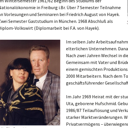
Im Wintersemester 1961/62 Beginn des Studiums der
Nationalökonomie in Freiburg i.Br. Über 7 Semester Teilnahme
an Vorlesungen und Seminaren bei Friedrich August von Hayek.
Zwei Semester Gaststudium in München. 1968 Abschluß als
Diplom-Volkswirt (Diplomarbeit bei F.A. von Hayek).
Im selben Jahr Arbeitsaufnahm
elterlichen Unternehmen. Dana
Nach zwei Jahren Wechsel in d
Gemeinsam mit Vater und Brüd
einem gemischten Produktions-
2000 Mitarbeitern. Nach dem To
geschäftsführender Gesellscha
Im Jahr 1969 Heirat mit der stu
Uta, geborene Hufschmid. Gebur
1986/87 Teilauflösung und Ver
starker Marktveränderungen. W
Privatvermögens – überwiegend 