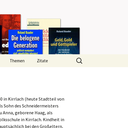
Search
Themen
Zitate
for:
 in Kirrlach (heute Stadtteil von
ls Sohn des Schneidermeisters
au Anna, geborene Haag, als
olksschule in Kirrlach. Kindheit in
auptsächlich bei den Großeltern,