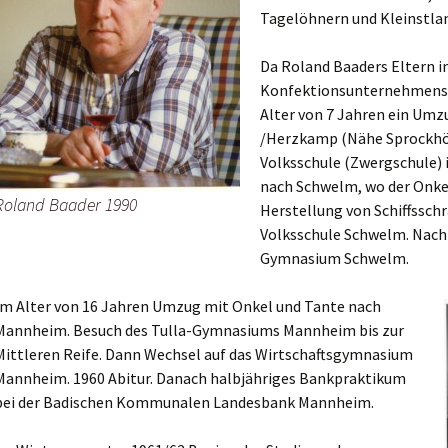
Tagelöhnern und Kleinstlan
Portraits und Nachrufe
Da Roland Baaders Eltern i
Konfektionsunternehmens b
Alter von 7 Jahren ein Umz
/Herzkamp (Nähe Sprockhöv
Volksschule (Zwergschule)
nach Schwelm, wo der Onkel
Roland Baader 1990
Herstellung von Schiffssch
Volksschule Schwelm. Nach
Gymnasium Schwelm.
Im Alter von 16 Jahren Umzug mit Onkel und Tante nach
Mannheim. Besuch des Tulla-Gymnasiums Mannheim bis zur
Mittleren Reife. Dann Wechsel auf das Wirtschaftsgymnasium
Mannheim. 1960 Abitur. Danach halbjähriges Bankpraktikum
bei der Badischen Kommunalen Landesbank Mannheim.