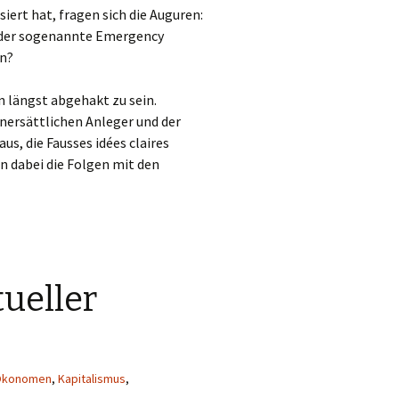
iert hat, fragen sich die Auguren:
d der sogenannte Emergency
rn?
n längst abgehakt zu sein.
unersättlichen Anleger und der
us, die Fausses idées claires
en dabei die Folgen mit den
tueller
d Ökonomen
,
Kapitalismus
,