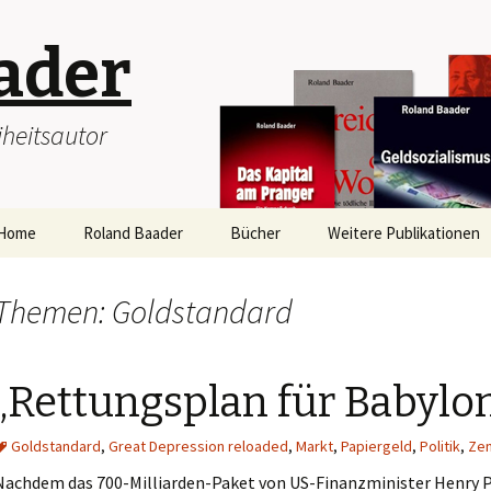
ader
heitsautor
Home
Roland Baader
Bücher
Weitere Publikationen
Vita
Downloads
Artikel
Themen: Goldstandard
Portrait
Broschüren
ROLAND BAADER-
Buchbeiträge
„Rettungsplan für Babylo
Auszeichnung
Interviews
Goldstandard
Sonderausgabe
,
Great Depression reloaded
,
Markt
,
Papiergeld
,
Politik
,
Zen
“eigentümlich frei”
Rezensionen
Nachdem das 700-Milliarden-Paket von US-Finanzminister Henry P