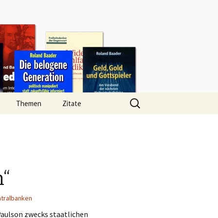
Search
Themen
Zitate
for:
n“
tralbanken
aulson zwecks staatlichen