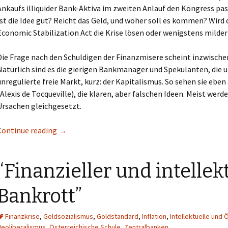
Ankaufs illiquider Bank-Aktiva im zweiten Anlauf den Kongress pass
Portraits und Nachrufe
Ist die Idee gut? Reicht das Geld, und woher soll es kommen? Wir
Economic Stabilization Act die Krise lösen oder wenigstens milde
Die Frage nach den Schuldigen der Finanzmisere scheint inzwische
Natürlich sind es die gierigen Bankmanager und Spekulanten, die 
unregulierte freie Markt, kurz: der Kapitalismus. So sehen sie eben a
(Alexis de Tocqueville), die klaren, aber falschen Ideen. Meist werd
Ursachen gleichgesetzt.
Continue reading
„Rettungsplan für Babylon“
→
“Finanzieller und intellek
Bankrott”
Finanzkrise
,
Geldsozialismus
,
Goldstandard
,
Inflation
,
Intellektuelle un
Neoliberalismus
,
Österreichische Schule
,
Zentralbanken