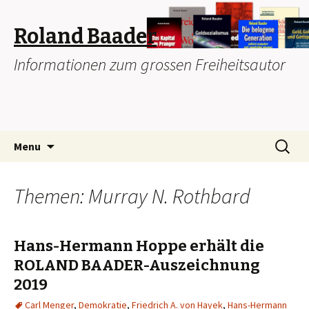
Roland Baader
Informationen zum grossen Freiheitsautor
Skip
Search
Menu
to
for:
content
Themen: Murray N. Rothbard
Hans-Hermann Hoppe erhält die
ROLAND BAADER-Auszeichnung
2019
Carl Menger
,
Demokratie
,
Friedrich A. von Hayek
,
Hans-Hermann