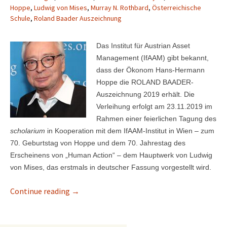
Hoppe
,
Ludwig von Mises
,
Murray N. Rothbard
,
Österreichische
Schule
,
Roland Baader Auszeichnung
Das Institut für Austrian Asset
Management (IfAAM) gibt bekannt,
dass der Ökonom Hans-Hermann
Hoppe die ROLAND BAADER-
Auszeichnung 2019 erhält. Die
Verleihung erfolgt am 23.11.2019 im
Rahmen einer feierlichen Tagung des
scholarium
in Kooperation mit dem IfAAM-Institut in Wien – zum
70. Geburtstag von Hoppe und dem 70. Jahrestag des
Erscheinens von „Human Action“ – dem Hauptwerk von Ludwig
von Mises, das erstmals in deutscher Fassung vorgestellt wird.
Continue reading
Hans-Hermann Hoppe erhält die ROLAND B
→