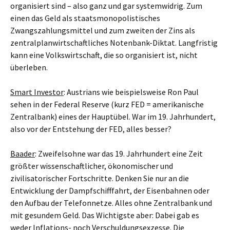
organisiert sind – also ganz und gar systemwidrig. Zum
einen das Geld als staatsmonopolistisches
Zwangszahlungsmittel und zum zweiten der Zins als
zentralplanwirtschaftliches Notenbank-Diktat. Langfristig
kann eine Volkswirtschaft, die so organisiert ist, nicht
überleben.
Smart Investor
: Austrians wie beispielsweise Ron Paul
sehen in der Federal Reserve (kurz FED = amerikanische
Zentralbank) eines der Hauptübel. War im 19. Jahrhundert,
also vor der Entstehung der FED, alles besser?
Baader
: Zweifelsohne war das 19. Jahrhundert eine Zeit
größter wissenschaftlicher, ökonomischer und
zivilisatorischer Fortschritte. Denken Sie nur an die
Entwicklung der Dampfschifffahrt, der Eisenbahnen oder
den Aufbau der Telefonnetze. Alles ohne Zentralbank und
mit gesundem Geld. Das Wichtigste aber: Dabei gab es
weder Inflations- noch Verschuldungsexzesse. Die