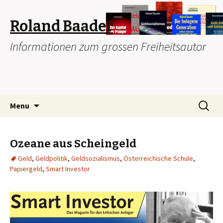
Roland Baader
Informationen zum grossen Freiheitsautor
Skip
Search
Menu
to
for:
content
Ozeane aus Scheingeld
Geld
,
Geldpolitik
,
Geldsozialismus
,
Österreichische Schule
,
Papiergeld
,
Smart Investor