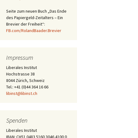
Seite zum neuen Buch „Das Ende
des Papiergeld-Zeitalters – Ein
Brevier der Freiheit“:
FB.com/RolandBaader.Brevier
Impressum
Liberales Institut
Hochstrasse 38
8044 Zürich, Schweiz
Tel.: +41 (0)44 364 16 66
libinst@libinst.ch
Spenden
Liberales Institut
IBAN: CH51 0483 5160 3046 4100 0